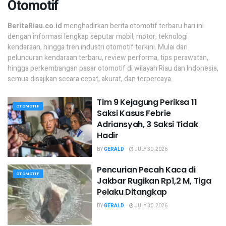
Otomotif
BeritaRiau.co.id
menghadirkan berita otomotif terbaru hari ini
dengan informasi lengkap seputar mobil, motor, teknologi
kendaraan, hingga tren industri otomotif terkini. Mulai dari
peluncuran kendaraan terbaru, review performa, tips perawatan,
hingga perkembangan pasar otomotif di wilayah
Riau
dan Indonesia,
semua disajikan secara cepat, akurat, dan terpercaya.
Tim 9 Kejagung Periksa 11
OTOMOTIF
Saksi Kasus Febrie
Adriansyah, 3 Saksi Tidak
Hadir
BY
GERALD
JULY 30, 2026
Pencurian Pecah Kaca di
OTOMOTIF
Jakbar Rugikan Rp1,2 M, Tiga
Pelaku Ditangkap
BY
GERALD
JULY 30, 2026