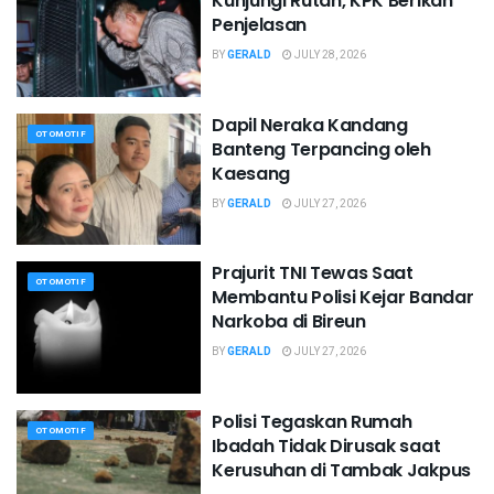
Kunjungi Rutan, KPK Berikan
Penjelasan
BY
GERALD
JULY 28, 2026
Dapil Neraka Kandang
OTOMOTIF
Banteng Terpancing oleh
Kaesang
BY
GERALD
JULY 27, 2026
Prajurit TNI Tewas Saat
OTOMOTIF
Membantu Polisi Kejar Bandar
Narkoba di Bireun
BY
GERALD
JULY 27, 2026
Polisi Tegaskan Rumah
OTOMOTIF
Ibadah Tidak Dirusak saat
Kerusuhan di Tambak Jakpus