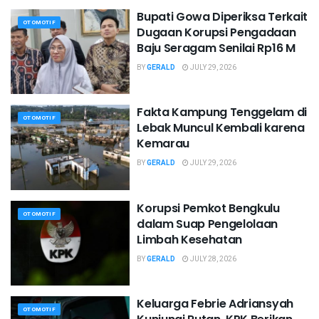
Bupati Gowa Diperiksa Terkait
OTOMOTIF
Dugaan Korupsi Pengadaan
Baju Seragam Senilai Rp16 M
BY
GERALD
JULY 29, 2026
Fakta Kampung Tenggelam di
OTOMOTIF
Lebak Muncul Kembali karena
Kemarau
BY
GERALD
JULY 29, 2026
Korupsi Pemkot Bengkulu
OTOMOTIF
dalam Suap Pengelolaan
Limbah Kesehatan
BY
GERALD
JULY 28, 2026
Keluarga Febrie Adriansyah
OTOMOTIF