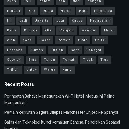
Akan
Baru
dalam
dan
dari
dengan
Diduga
DPR
Dunia
Harga
Hari
Indonesia
Ini
Jadi
Jakarta
Juta
Kasus
Kebakaran
Kerja
Korban
KPK
Menjadi
Menurut
Miliar
oleh
pada
Pasar
Persen
Piala
Polisi
Prabowo
Rumah
Rupiah
Saat
Sebagai
Setelah
Siap
Tahun
Terkait
Tidak
Tiga
Triliun
untuk
Warga
yang
Recent Posts
Peringatan Bahaya Menggunakan Wi-Fi Hotel, Modus Ini Paling
Mengerikan!
Pemain Rekrutan Segera Dilepas Manchester United ke Spanyol
Sains dan Teknologi Kunci Kemajuan Bangsa, Pendidikan Sebagai
Fondasi