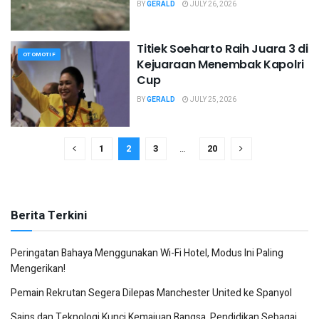
BY
GERALD
JULY 26, 2026
Titiek Soeharto Raih Juara 3 di
OTOMOTIF
Kejuaraan Menembak Kapolri
Cup
BY
GERALD
JULY 25, 2026
1
2
3
…
20
Berita Terkini
Peringatan Bahaya Menggunakan Wi-Fi Hotel, Modus Ini Paling
Mengerikan!
Pemain Rekrutan Segera Dilepas Manchester United ke Spanyol
Sains dan Teknologi Kunci Kemajuan Bangsa, Pendidikan Sebagai