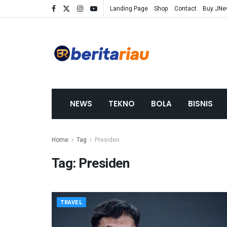
Landing Page
Shop
Contact
Buy JN
NEWS
TEKNO
BOLA
BISNIS
Home
Tag
Presiden
Tag:
Presiden
TRAVEL