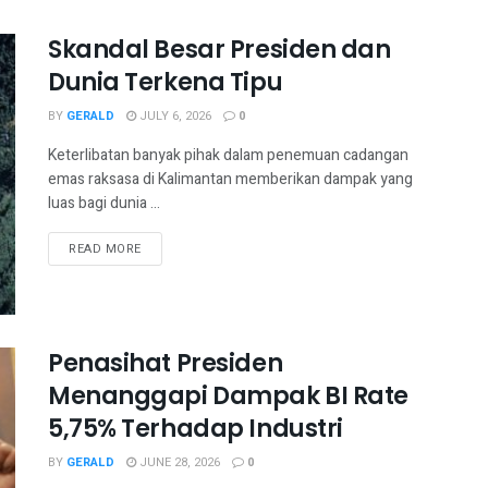
Skandal Besar Presiden dan
Dunia Terkena Tipu
BY
GERALD
JULY 6, 2026
0
Keterlibatan banyak pihak dalam penemuan cadangan
emas raksasa di Kalimantan memberikan dampak yang
luas bagi dunia ...
READ MORE
Penasihat Presiden
Menanggapi Dampak BI Rate
5,75% Terhadap Industri
BY
GERALD
JUNE 28, 2026
0