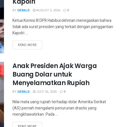
Kapolri
BY
GERALD
AUGUST 5, 2026
0
Ketua Komisi III DPR Habiburokhman menegaskan bahwa
tidak ada surat presiden yang terkait dengan penggantian
Kapolri ...
READ MORE
Anak Presiden Ajak Warga
Buang Dolar untuk
Menyelamatkan Rupiah
BY
GERALD
JULY 26, 2026
0
Nilai mata uang rupiah terhadap dolar Amerika Serikat
(AS) pernah mengalami penurunan drastis yang
mengkhawatirkan. Pada ...
READ MORE