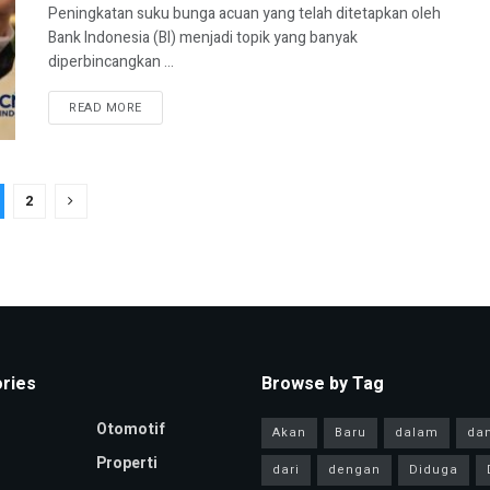
Peningkatan suku bunga acuan yang telah ditetapkan oleh
Bank Indonesia (BI) menjadi topik yang banyak
diperbincangkan ...
READ MORE
2
ries
Browse by Tag
Otomotif
Akan
Baru
dalam
da
Properti
dari
dengan
Diduga