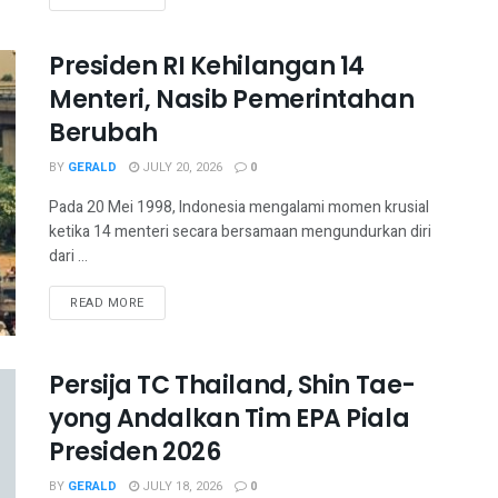
Presiden RI Kehilangan 14
Menteri, Nasib Pemerintahan
Berubah
BY
GERALD
JULY 20, 2026
0
Pada 20 Mei 1998, Indonesia mengalami momen krusial
ketika 14 menteri secara bersamaan mengundurkan diri
dari ...
READ MORE
Persija TC Thailand, Shin Tae-
yong Andalkan Tim EPA Piala
Presiden 2026
BY
GERALD
JULY 18, 2026
0