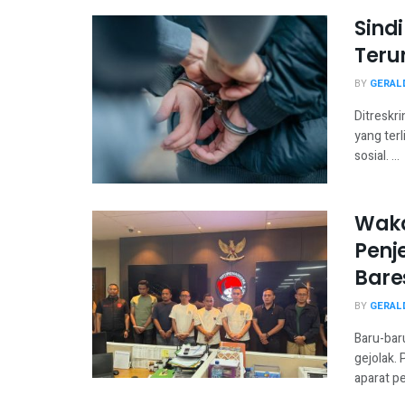
Sind
Teru
BY
GERAL
Ditreskr
yang ter
sosial. ...
Waka
Penj
Bare
BY
GERAL
Baru-bar
gejolak.
aparat pe