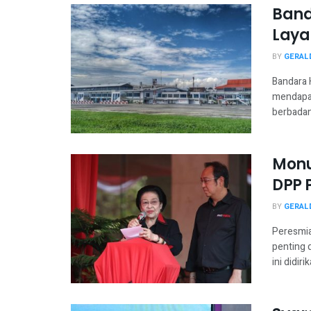
Band
Laya
BY
GERAL
Bandara 
mendapat
berbadan 
Monu
DPP 
BY
GERAL
Peresmi
penting 
ini didirik