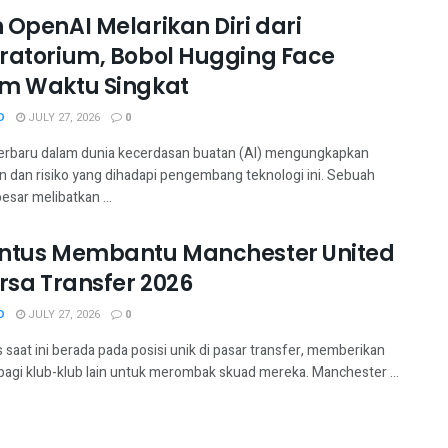
 OpenAI Melarikan Diri dari
ratorium, Bobol Hugging Face
m Waktu Singkat
D
JULY 27, 2026
0
terbaru dalam dunia kecerdasan buatan (AI) mengungkapkan
n dan risiko yang dihadapi pengembang teknologi ini. Sebuah
esar melibatkan ...
ntus Membantu Manchester United
ursa Transfer 2026
D
JULY 27, 2026
0
saat ini berada pada posisi unik di pasar transfer, memberikan
bagi klub-klub lain untuk merombak skuad mereka. Manchester ...