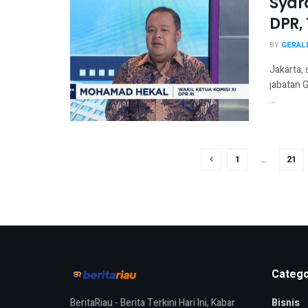
Syar
DPR,
BY
GERAL
Jakarta, 
jabatan 
...
1
…
21
Catego
BeritaRiau - Berita Terkini Hari Ini, Kabar
Bisnis