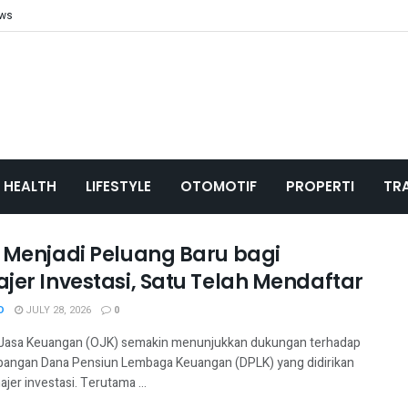
ews
HEALTH
LIFESTYLE
OTOMOTIF
PROPERTI
TR
 Menjadi Peluang Baru bagi
jer Investasi, Satu Telah Mendaftar
D
JULY 28, 2026
0
 Jasa Keuangan (OJK) semakin menunjukkan dukungan terhadap
ngan Dana Pensiun Lembaga Keuangan (DPLK) yang didirikan
jer investasi. Terutama ...