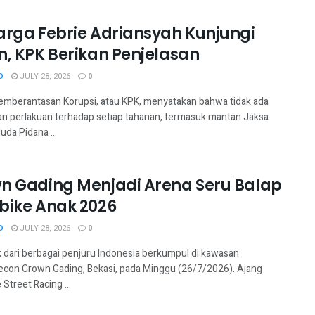
arga Febrie Adriansyah Kunjungi
n, KPK Berikan Penjelasan
D
JULY 28, 2026
0
emberantasan Korupsi, atau KPK, menyatakan bahwa tidak ada
n perlakuan terhadap setiap tahanan, termasuk mantan Jaksa
da Pidana ...
n Gading Menjadi Arena Seru Balap
bike Anak 2026
D
JULY 28, 2026
0
ik dari berbagai penjuru Indonesia berkumpul di kawasan
on Crown Gading, Bekasi, pada Minggu (26/7/2026). Ajang
Street Racing ...