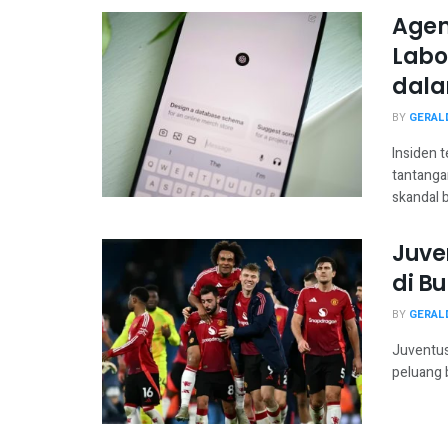
Agen
Labo
dala
BY
GERAL
Insiden 
tantanga
skandal b
Juve
di B
BY
GERAL
Juventus 
peluang 