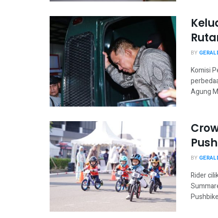
Kelu
Ruta
BY
GERAL
Komisi P
perbedaa
Agung Mu
Crow
Push
BY
GERAL
Rider cil
Summarec
Pushbike 