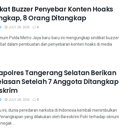
ikat Buzzer Penyebar Konten Hoaks
ngkap, 8 Orang Ditangkap
D
JULY 28, 2026
0
imum Polda Metro Jaya baru-baru ini mengungkap sindikat buzzer
libat dalam pembuatan dan penyebaran konten hoaks di media
polres Tangerang Selatan Berikan
elasan Setelah 7 Anggota Ditangkap
skrim
D
JULY 28, 2026
0
u ini, dunia peredaran narkoba di Indonesia kembali menimbulkan
 Penangkapan yang dilakukan oleh Bareskrim Polri terhadap oknum
negak ...