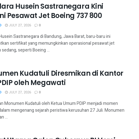
ara Husein Sastranegara Kini
ni Pesawat Jet Boeing 737 800
D
JULY 27, 2026
0
Husein Sastranegara di Bandung, Jawa Barat, baru-baru ini
kan sertifikat yang memungkinkan operasional pesawat jet
sedang, seperti Boeing ...
men Kudatuli Diresmikan di Kantor
PDIP oleh Megawati
D
JULY 27, 2026
0
an Monumen Kudatuli oleh Ketua Umum PDIP menjadi momen
dalam mengenang sejarah peristiwa kerusuhan 27 Juli. Monumen
an ...