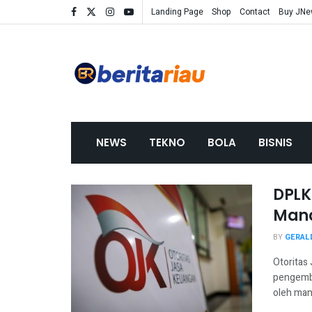
Landing Page
Shop
Contact
Buy JN
NEWS
TEKNO
BOLA
BISNIS
DPLK
Mana
BY
GERAL
Otoritas
pengemba
oleh mana