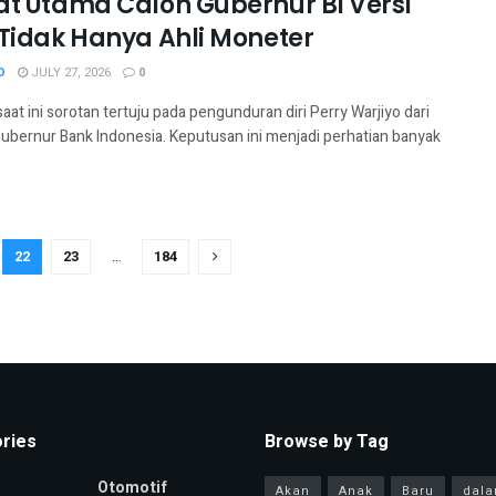
at Utama Calon Gubernur BI Versi
 Tidak Hanya Ahli Moneter
D
JULY 27, 2026
0
saat ini sorotan tertuju pada pengunduran diri Perry Warjiyo dari
Gubernur Bank Indonesia. Keputusan ini menjadi perhatian banyak
22
23
…
184
ries
Browse by Tag
Otomotif
Akan
Anak
Baru
dal