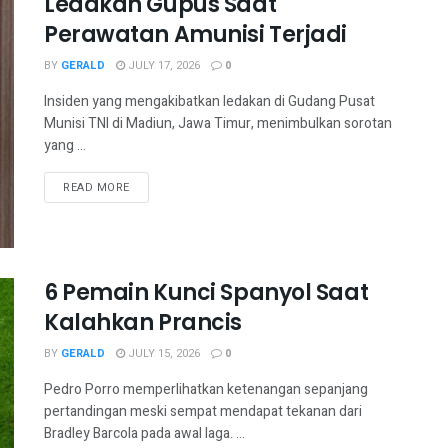
Ledakan Gupus Saat
Perawatan Amunisi Terjadi
BY
GERALD
JULY 17, 2026
0
Insiden yang mengakibatkan ledakan di Gudang Pusat
Munisi TNI di Madiun, Jawa Timur, menimbulkan sorotan
yang ...
READ MORE
6 Pemain Kunci Spanyol Saat
Kalahkan Prancis
BY
GERALD
JULY 15, 2026
0
Pedro Porro memperlihatkan ketenangan sepanjang
pertandingan meski sempat mendapat tekanan dari
Bradley Barcola pada awal laga. ...