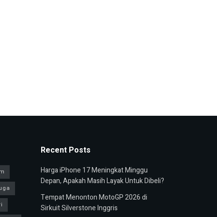
Recent Posts
Harga iPhone 17 Meningkat Minggu
am
Depan, Apakah Masih Layak Untuk Dibeli?
uga
Tempat Menonton MotoGP 2026 di
i
Sirkuit Silverstone Inggris