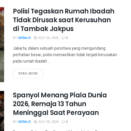
Polisi Tegaskan Rumah Ibadah
Tidak Dirusak saat Kerusuhan
di Tambak Jakpus
BY
GERALD
JULY 26, 2026
0
Jakarta, dalam sebuah peristiwa yang mengundang
perhatian besar, polisi memastikan tidak terjadi kerusakan
pada rumah ibadah ...
READ MORE
Spanyol Menang Piala Dunia
2026, Remaja 13 Tahun
Meninggal Saat Perayaan
BY
GERALD
JULY 20, 2026
0