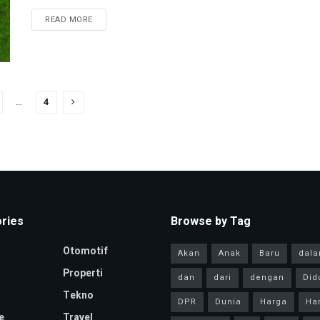
READ MORE
…
4
ries
Browse by Tag
Otomotif
Akan
Anak
Baru
dal
Properti
dan
dari
dengan
Did
Tekno
DPR
Dunia
Harga
Har
e
Travel