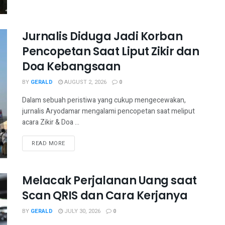
Jurnalis Diduga Jadi Korban
Pencopetan Saat Liput Zikir dan
Doa Kebangsaan
BY
GERALD
AUGUST 2, 2026
0
Dalam sebuah peristiwa yang cukup mengecewakan,
jurnalis Aryodamar mengalami pencopetan saat meliput
acara Zikir & Doa ...
READ MORE
Melacak Perjalanan Uang saat
Scan QRIS dan Cara Kerjanya
BY
GERALD
JULY 30, 2026
0