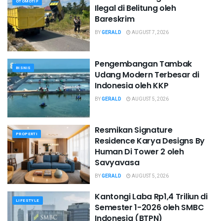
OTOMOTIF
Ilegal di Belitung oleh
Bareskrim
BY
GERALD
AUGUST 7, 2026
Pengembangan Tambak
BISNIS
Udang Modern Terbesar di
Indonesia oleh KKP
BY
GERALD
AUGUST 5, 2026
Resmikan Signature
PROPERTI
Residence Karya Designs By
Human Di Tower 2 oleh
Savyavasa
BY
GERALD
AUGUST 5, 2026
Kantongi Laba Rp1,4 Triliun di
LIFESTYLE
Semester 1-2026 oleh SMBC
Indonesia (BTPN)