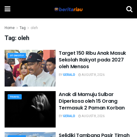
Home
Tag
oleh
Tag:
oleh
Target 150 Ribu Anak Masuk
OTOMOTIF
Sekolah Rakyat pada 2027
oleh Mensos
BY
GERALD
AUGUST 8, 2026
Anak di Mamuju Sulbar
TRAVEL
Diperkosa oleh 15 Orang
Termasuk 2 Paman Korban
BY
GERALD
AUGUST 8, 2026
Selidiki Tambang Pasir Timah