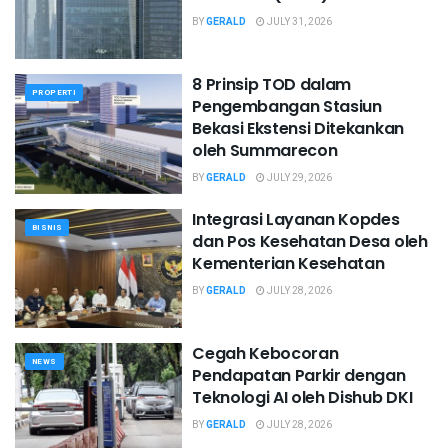
BY
GERALD
JULY 31, 2026
8 Prinsip TOD dalam
PROPERTI
Pengembangan Stasiun
Bekasi Ekstensi Ditekankan
oleh Summarecon
BY
GERALD
JULY 29, 2026
Integrasi Layanan Kopdes
BISNIS
dan Pos Kesehatan Desa oleh
Kementerian Kesehatan
BY
GERALD
JULY 28, 2026
Cegah Kebocoran
NEWS
Pendapatan Parkir dengan
Teknologi AI oleh Dishub DKI
BY
GERALD
JULY 28, 2026