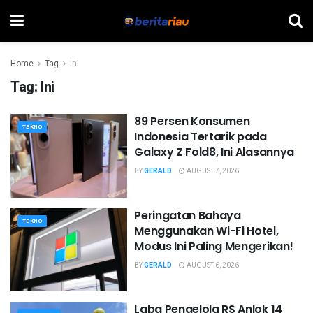
Home
Tag
Ini
Tag:
Ini
89 Persen Konsumen
TEKNO
Indonesia Tertarik pada
Galaxy Z Fold8, Ini Alasannya
BY
GERALD
AUGUST 7, 2026
Peringatan Bahaya
TEKNO
Menggunakan Wi-Fi Hotel,
Modus Ini Paling Mengerikan!
BY
GERALD
AUGUST 6, 2026
Laba Pengelola RS Anlok 14