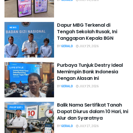
Dapur MBG Terkenal di
NEWS
Tengah Sekolah Rusak, Ini
Tanggapan Kepala BGN
BY
GERALD
JULY 29, 2026
Purbaya Tunjuk Destry Ideal
LIFESTYLE
Memimpin Bank Indonesia
Dengan Alasan Ini
BY
GERALD
JULY 29, 2026
Balik Nama Sertifikat Tanah
PROPERTI
Dapat Diurus dalam 10 Hari, Ini
Alur dan Syaratnya
BY
GERALD
JULY 27, 2026