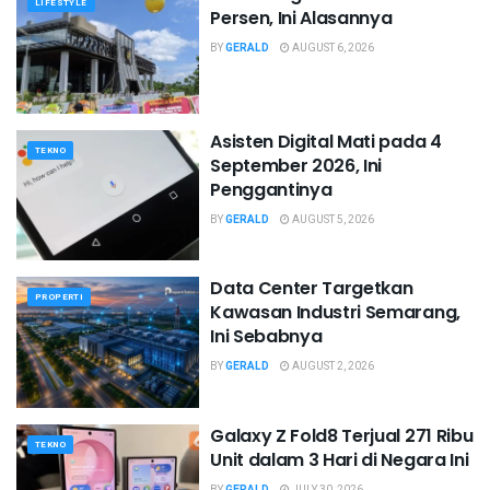
LIFESTYLE
Persen, Ini Alasannya
BY
GERALD
AUGUST 6, 2026
Asisten Digital Mati pada 4
TEKNO
September 2026, Ini
Penggantinya
BY
GERALD
AUGUST 5, 2026
Data Center Targetkan
PROPERTI
Kawasan Industri Semarang,
Ini Sebabnya
BY
GERALD
AUGUST 2, 2026
Galaxy Z Fold8 Terjual 271 Ribu
TEKNO
Unit dalam 3 Hari di Negara Ini
BY
GERALD
JULY 30, 2026