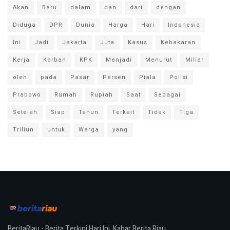
Akan
Baru
dalam
dan
dari
dengan
Diduga
DPR
Dunia
Harga
Hari
Indonesia
Ini
Jadi
Jakarta
Juta
Kasus
Kebakaran
Kerja
Korban
KPK
Menjadi
Menurut
Miliar
oleh
pada
Pasar
Persen
Piala
Polisi
Prabowo
Rumah
Rupiah
Saat
Sebagai
Setelah
Siap
Tahun
Terkait
Tidak
Tiga
Triliun
untuk
Warga
yang
BeritaRiau - Berita Terkini Hari Ini, Kabar Berita Riau.