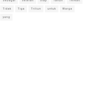
Sebagai
Setelah
Siap
Tahun
Terkait
Tidak
Tiga
Triliun
untuk
Warga
yang