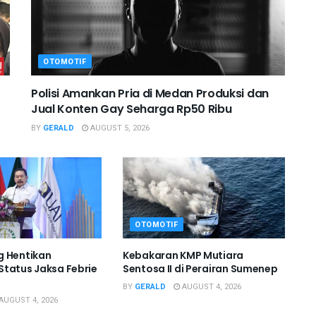
OTOMOTIF
Polisi Amankan Pria di Medan Produksi dan
Jual Konten Gay Seharga Rp50 Ribu
BY
GERALD
AUGUST 5, 2026
OTOMOTIF
g Hentikan
Kebakaran KMP Mutiara
tatus Jaksa Febrie
Sentosa II di Perairan Sumenep
BY
GERALD
AUGUST 4, 2026
AUGUST 4, 2026