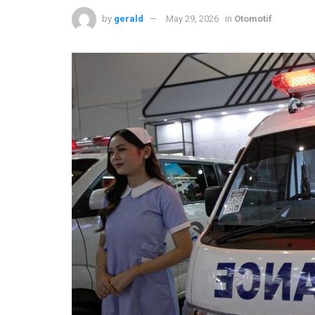
by
gerald
May 29, 2026
in
Otomotif