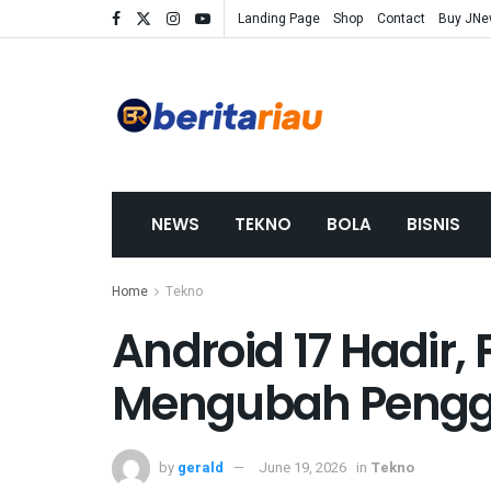
Landing Page
Shop
Contact
Buy JN
NEWS
TEKNO
BOLA
BISNIS
Home
Tekno
Android 17 Hadir, 
Mengubah Pengg
by
gerald
June 19, 2026
in
Tekno