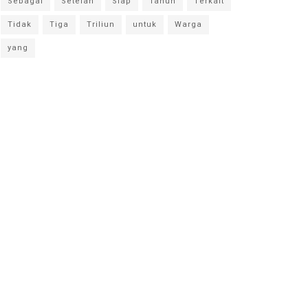
Sebagai
Setelah
Siap
Tahun
Terkait
Tidak
Tiga
Triliun
untuk
Warga
yang