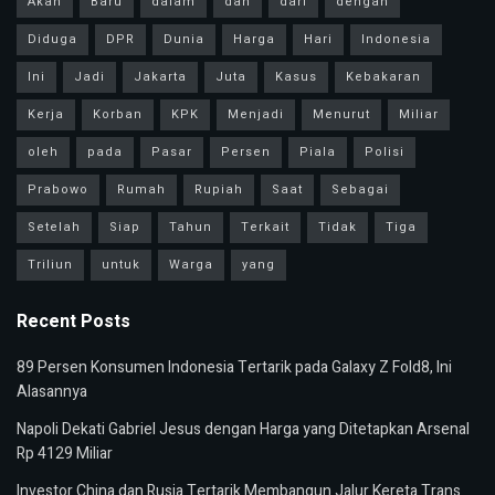
Akan
Baru
dalam
dan
dari
dengan
Diduga
DPR
Dunia
Harga
Hari
Indonesia
Ini
Jadi
Jakarta
Juta
Kasus
Kebakaran
Kerja
Korban
KPK
Menjadi
Menurut
Miliar
oleh
pada
Pasar
Persen
Piala
Polisi
Prabowo
Rumah
Rupiah
Saat
Sebagai
Setelah
Siap
Tahun
Terkait
Tidak
Tiga
Triliun
untuk
Warga
yang
Recent Posts
89 Persen Konsumen Indonesia Tertarik pada Galaxy Z Fold8, Ini
Alasannya
Napoli Dekati Gabriel Jesus dengan Harga yang Ditetapkan Arsenal
Rp 4129 Miliar
Investor China dan Rusia Tertarik Membangun Jalur Kereta Trans