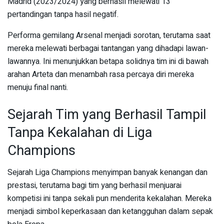
Madrid (2023/2024) yang berhasil melewati 13
pertandingan tanpa hasil negatif.
Performa gemilang Arsenal menjadi sorotan, terutama saat
mereka melewati berbagai tantangan yang dihadapi lawan-
lawannya. Ini menunjukkan betapa solidnya tim ini di bawah
arahan Arteta dan menambah rasa percaya diri mereka
menuju final nanti.
Sejarah Tim yang Berhasil Tampil
Tanpa Kekalahan di Liga
Champions
Sejarah Liga Champions menyimpan banyak kenangan dan
prestasi, terutama bagi tim yang berhasil menjuarai
kompetisi ini tanpa sekali pun menderita kekalahan. Mereka
menjadi simbol keperkasaan dan ketangguhan dalam sepak