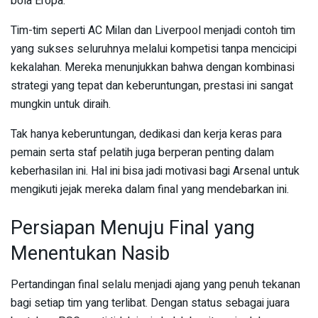
bola Eropa.
Tim-tim seperti AC Milan dan Liverpool menjadi contoh tim
yang sukses seluruhnya melalui kompetisi tanpa mencicipi
kekalahan. Mereka menunjukkan bahwa dengan kombinasi
strategi yang tepat dan keberuntungan, prestasi ini sangat
mungkin untuk diraih.
Tak hanya keberuntungan, dedikasi dan kerja keras para
pemain serta staf pelatih juga berperan penting dalam
keberhasilan ini. Hal ini bisa jadi motivasi bagi Arsenal untuk
mengikuti jejak mereka dalam final yang mendebarkan ini.
Persiapan Menuju Final yang
Menentukan Nasib
Pertandingan final selalu menjadi ajang yang penuh tekanan
bagi setiap tim yang terlibat. Dengan status sebagai juara