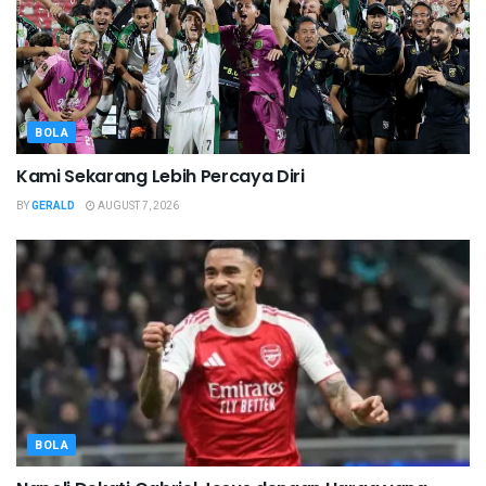
BOLA
Kami Sekarang Lebih Percaya Diri
BY
GERALD
AUGUST 7, 2026
BOLA