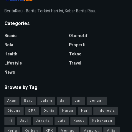
BeritaRiau - Berita Terkini Hari Ini, Kabar Berita Riau.
Categories
Bisnis
Otomotif
Bola
Properti
Health
Tekno
Lifestyle
Travel
News
Browse by Tag
Akan
Baru
dalam
dan
dari
dengan
Diduga
DPR
Dunia
Harga
Hari
Indonesia
Ini
Jadi
Jakarta
Juta
Kasus
Kebakaran
Kerja
Korban
KPK
Menjadi
Menurut
Miliar