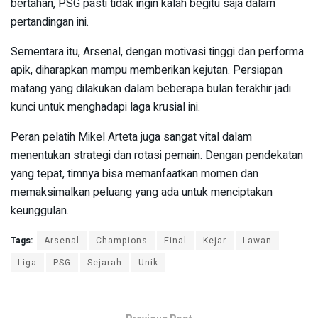
bertahan, PSG pasti tidak ingin kalah begitu saja dalam
pertandingan ini.
Sementara itu, Arsenal, dengan motivasi tinggi dan performa
apik, diharapkan mampu memberikan kejutan. Persiapan
matang yang dilakukan dalam beberapa bulan terakhir jadi
kunci untuk menghadapi laga krusial ini.
Peran pelatih Mikel Arteta juga sangat vital dalam
menentukan strategi dan rotasi pemain. Dengan pendekatan
yang tepat, timnya bisa memanfaatkan momen dan
memaksimalkan peluang yang ada untuk menciptakan
keunggulan.
Tags:
Arsenal
Champions
Final
Kejar
Lawan
Liga
PSG
Sejarah
Unik