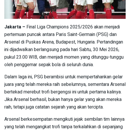
Jakarta –
Final Liga Champions 2025/2026 akan menjadi
pertemuan puncak antara Paris Saint-Germain (PSG) dan
Arsenal di Puskas Arena, Budapest, Hungaria. Pertandingan
ini dijadwalkan berlangsung pada hari Sabtu, 30 Mei 2026,
pukul 23.00 WIB, dan menjadi momen yang ditunggu-tunggu
oleh penggemar sepak bola di seluruh dunia.
Dalam laga ini, PSG berambisi untuk mempertahankan gelar
juara yang telah mereka raih sebelumnya, sementara Arsenal
bertekad merebut trofi bergengsi ini untuk pertama kalinya.
Jika Arsenal berhasil, bukan hanya gelar yang akan mereka
raih, tetapi juga catatan sejarah yang akan tercipta.
Arsenal berkesempatan mengikuti jejak sembilan tim lainnya
yang telah mengangkat trofi tanpa terkalahkan di sepanjang