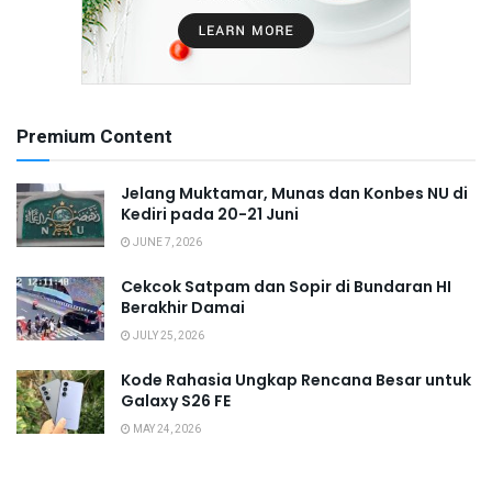
Premium Content
Jelang Muktamar, Munas dan Konbes NU di
Kediri pada 20-21 Juni
JUNE 7, 2026
Cekcok Satpam dan Sopir di Bundaran HI
Berakhir Damai
JULY 25, 2026
Kode Rahasia Ungkap Rencana Besar untuk
Galaxy S26 FE
MAY 24, 2026