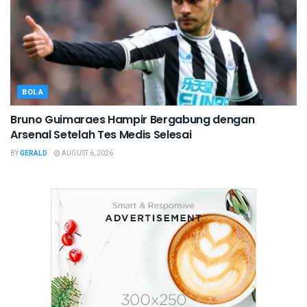
BOLA
Bruno Guimaraes Hampir Bergabung dengan
Arsenal Setelah Tes Medis Selesai
BY
GERALD
AUGUST 6, 2026