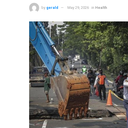
by
gerald
May 29, 2026
in
Health