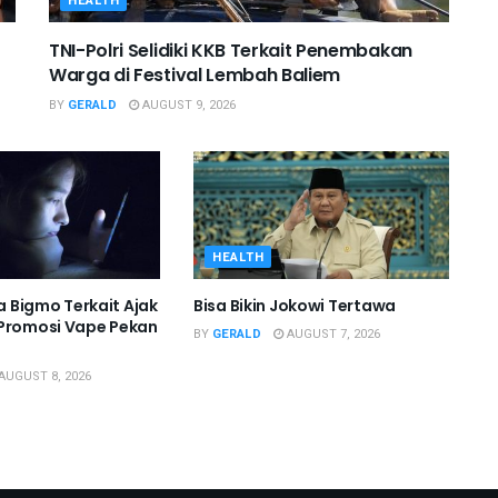
HEALTH
TNI-Polri Selidiki KKB Terkait Penembakan
Warga di Festival Lembah Baliem
BY
GERALD
AUGUST 9, 2026
HEALTH
sa Bigmo Terkait Ajak
Bisa Bikin Jokowi Tertawa
 Promosi Vape Pekan
BY
GERALD
AUGUST 7, 2026
AUGUST 8, 2026