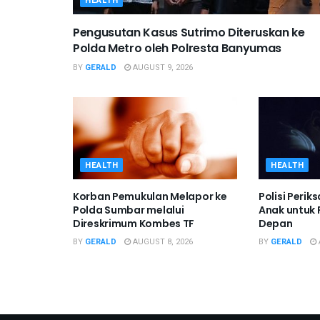
HEALTH
Pengusutan Kasus Sutrimo Diteruskan ke
Polda Metro oleh Polresta Banyumas
BY
GERALD
AUGUST 9, 2026
HEALTH
HEALTH
Korban Pemukulan Melapor ke
Polisi Perik
Polda Sumbar melalui
Anak untuk
Direskrimum Kombes TF
Depan
BY
GERALD
AUGUST 8, 2026
BY
GERALD