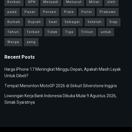
Korban
KPK
Menjadi
Menurut
Miliar
oleh
pada
Pasar
Persen
Piala
Polisi
Prabowo
Rumah
Rupiah
Saat
Sebagai
Setelah
Siap
Tahun
Terkait
Tidak
Tiga
Triliun
untuk
Warga
yang
Recent Posts
Harga iPhone 17 Meningkat Minggu Depan, Apakah Masih Layak
Untuk Dibeli?
Tempat Menonton MotoGP 2026 di Sirkuit Silverstone Inggris
Lowongan Kerja Bank Indonesia Dibuka Mulai 9 Agustus 2026,
Simak Syaratnya