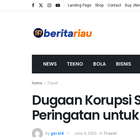
Landing Page
Shop
Contact
Buy JN
NEWS
TEKNO
BOLA
BISNIS
Home
Travel
Dugaan Korupsi S
Peringatan untuk
by
gerald
June 4, 2026
in
Travel