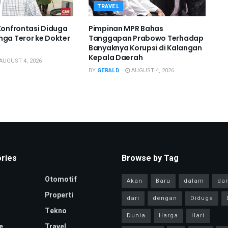
TRAVEL
 Konfrontasi Diduga
Pimpinan MPR Bahas
nga Teror ke Dokter
Tanggapan Prabowo Terhadap
Banyaknya Korupsi di Kalangan
Kepala Daerah
AUGUST 4, 2026
BY
GERALD
AUGUST 4, 2026
ries
Browse by Tag
Otomotif
Akan
Baru
dalam
da
Properti
dari
dengan
Diduga
Tekno
Dunia
Harga
Hari
e
Travel