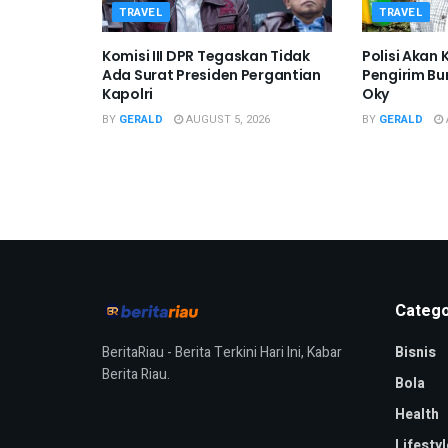
TRAVEL
TRAVEL
Komisi III DPR Tegaskan Tidak
Polisi Akan
Ada Surat Presiden Pergantian
Pengirim Bu
Kapolri
Oky
BY
GERALD
AUGUST 5, 2026
BY
GERALD
Catego
BeritaRiau - Berita Terkini Hari Ini, Kabar
Bisnis
Berita Riau.
Bola
Health
Lifestyl