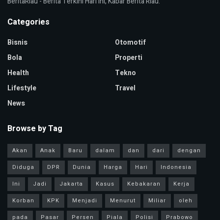
BeritaRiau - Berita Terkini Hari Ini, Kabar Berita Riau.
Categories
Bisnis
Otomotif
Bola
Properti
Health
Tekno
Lifestyle
Travel
News
Browse by Tag
Akan
Anak
Baru
dalam
dan
dari
dengan
Diduga
DPR
Dunia
Harga
Hari
Indonesia
Ini
Jadi
Jakarta
Kasus
Kebakaran
Kerja
Korban
KPK
Menjadi
Menurut
Miliar
oleh
pada
Pasar
Persen
Piala
Polisi
Prabowo