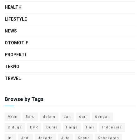
HEALTH
LIFESTYLE
NEWS
OTOMOTIF
PROPERTI
TEKNO
TRAVEL
Browse by Tags
Akan
Baru
dalam
dan
dari
dengan
Diduga
DPR
Dunia
Harga
Hari
Indonesia
Ini
Jadi
Jakarta
Juta
Kasus
Kebakaran