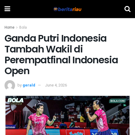
Home
Bola
Ganda Putri Indonesia
Tambah Wakil di
Perempatfinal Indonesia
Open
by
gerald
June 4, 2026