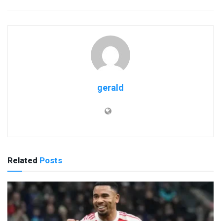
gerald
Related
Posts