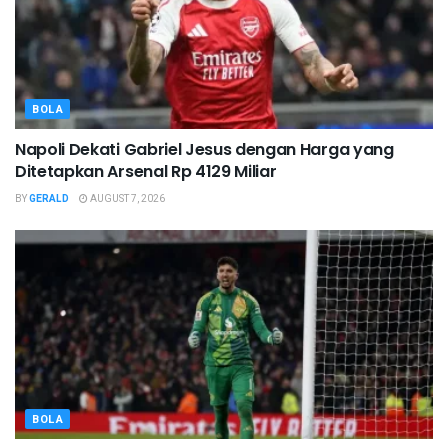
BOLA
Napoli Dekati Gabriel Jesus dengan Harga yang
Ditetapkan Arsenal Rp 4129 Miliar
BY
GERALD
AUGUST 7, 2026
BOLA