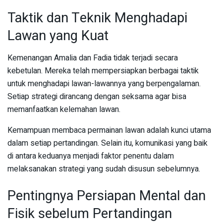
Taktik dan Teknik Menghadapi
Lawan yang Kuat
Kemenangan Amalia dan Fadia tidak terjadi secara
kebetulan. Mereka telah mempersiapkan berbagai taktik
untuk menghadapi lawan-lawannya yang berpengalaman.
Setiap strategi dirancang dengan seksama agar bisa
memanfaatkan kelemahan lawan.
Kemampuan membaca permainan lawan adalah kunci utama
dalam setiap pertandingan. Selain itu, komunikasi yang baik
di antara keduanya menjadi faktor penentu dalam
melaksanakan strategi yang sudah disusun sebelumnya.
Pentingnya Persiapan Mental dan
Fisik sebelum Pertandingan