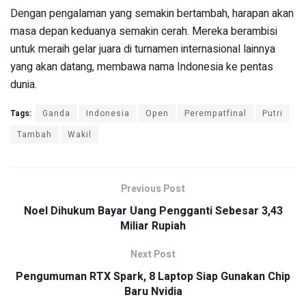
Dengan pengalaman yang semakin bertambah, harapan akan
masa depan keduanya semakin cerah. Mereka berambisi
untuk meraih gelar juara di turnamen internasional lainnya
yang akan datang, membawa nama Indonesia ke pentas
dunia.
Tags:
Ganda
Indonesia
Open
Perempatfinal
Putri
Tambah
Wakil
Previous Post
Noel Dihukum Bayar Uang Pengganti Sebesar 3,43
Miliar Rupiah
Next Post
Pengumuman RTX Spark, 8 Laptop Siap Gunakan Chip
Baru Nvidia