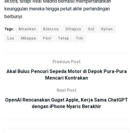
ekstra, tetapi Real Madrid berhasil mempertahankan
keunggulan mereka hingga peluit akhir pertandingan
berbunyi.
Tags:
Amankan
Blancos
Dihapus
Gol
Kylian
Los
Mbappe
Poin
Tetap
Tim
Previous Post
Akal Bulus Pencuri Sepeda Motor di Depok Pura-Pura
Mencari Kontrakan
Next Post
OpenAI Rencanakan Gugat Apple, Kerja Sama ChatGPT
dengan iPhone Nyaris Berakhir