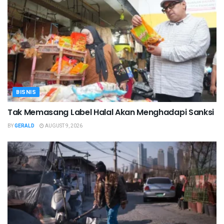
BISNIS
Tak Memasang Label Halal Akan Menghadapi Sanksi
BY
GERALD
AUGUST 9, 2026