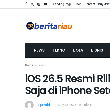
Landing Page
Shop
Contact
Buy JN
NEWS
TEKNO
BOLA
BISNIS
Home
Tekno
iOS 26.5 Resmi Ri
Saja di iPhone Se
by
gerald
May 12, 2026
in
Tekno