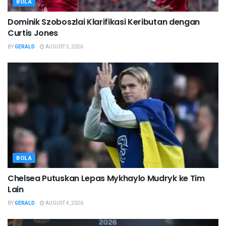
BOLA
Dominik Szoboszlai Klarifikasi Keributan dengan
Curtis Jones
BY
GERALD
AUGUST 5, 2026
BOLA
Chelsea Putuskan Lepas Mykhaylo Mudryk ke Tim
Lain
BY
GERALD
AUGUST 4, 2026