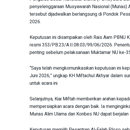
penyelenggaraan Musyawarah Nasional (Munas) A
tersebut dijadwalkan berlangsung di Pondok Pesan
2026.
Keputusan ini disampaikan oleh Rais Aam PBNU KH
resmi 353/PB.23/A.II.08.03/99/06/2026. Penentuan
penting sebelum pelaksanaan Muktamar NU ke-35
“Saya telah mengkomunikasikan keputusan ini k
Juni 2026,” ungkap KH Miftachul Akhyar dalam su
untuk acara ini.
Selanjutnya, Kiai Miftah memberikan arahan kepada
mempersiapkan acara dengan baik. Ia menginginka
Munas Alim Ulama dan Konbes NU dapat berjalan
Keputusan memilih Pesantren Al-Falah Ploso seb