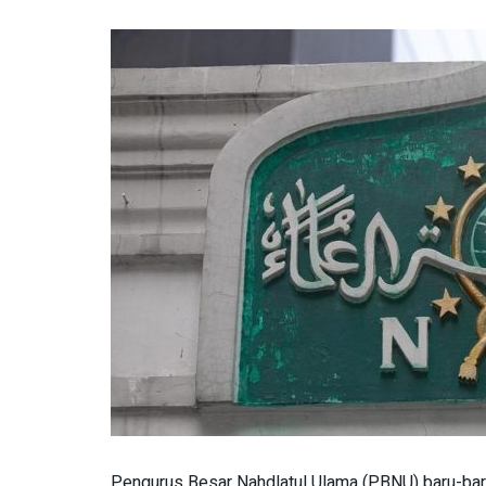
Pengurus Besar Nahdlatul Ulama (PBNU) baru-bar