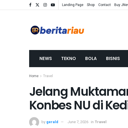
Landing Page
Shop
Contact
Buy JN
NEWS
TEKNO
BOLA
BISNIS
Home
Travel
Jelang Muktamar
Konbes NU di Kedi
by
gerald
June 7, 2026
in
Travel