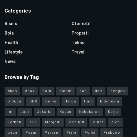
Categories
Bisnis
Otomotif
Bola
Properti
Health
Tekno
Lifestyle
Travel
News
Browse by Tag
Akan
Anak
Baru
dalam
dan
dari
dengan
Diduga
DPR
Dunia
Harga
Hari
Indonesia
Ini
Jadi
Jakarta
Kasus
Kebakaran
Kerja
Korban
KPK
Menjadi
Menurut
Miliar
oleh
pada
Pasar
Persen
Piala
Polisi
Prabowo