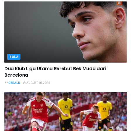
BOLA
Dua Klub Liga Utama Berebut Bek Muda dari
Barcelona
BY
GERALD
AUGUST 10, 2026