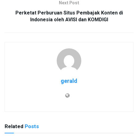
Next Post
Perketat Perburuan Situs Pembajak Konten di
Indonesia oleh AVISI dan KOMDIGI
gerald
Related
Posts