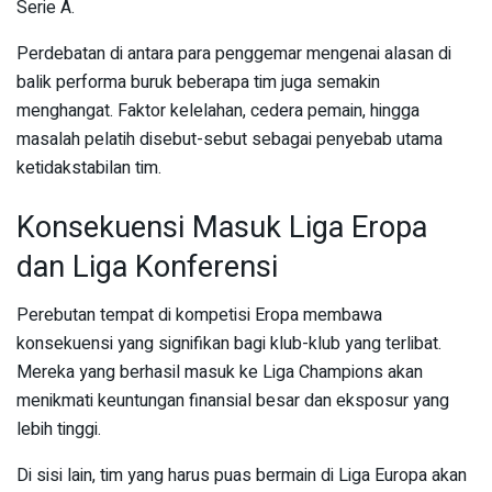
Serie A.
Perdebatan di antara para penggemar mengenai alasan di
balik performa buruk beberapa tim juga semakin
menghangat. Faktor kelelahan, cedera pemain, hingga
masalah pelatih disebut-sebut sebagai penyebab utama
ketidakstabilan tim.
Konsekuensi Masuk Liga Eropa
dan Liga Konferensi
Perebutan tempat di kompetisi Eropa membawa
konsekuensi yang signifikan bagi klub-klub yang terlibat.
Mereka yang berhasil masuk ke Liga Champions akan
menikmati keuntungan finansial besar dan eksposur yang
lebih tinggi.
Di sisi lain, tim yang harus puas bermain di Liga Europa akan