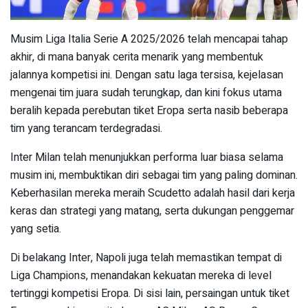
Musim Liga Italia Serie A 2025/2026 telah mencapai tahap
akhir, di mana banyak cerita menarik yang membentuk
jalannya kompetisi ini. Dengan satu laga tersisa, kejelasan
mengenai tim juara sudah terungkap, dan kini fokus utama
beralih kepada perebutan tiket Eropa serta nasib beberapa
tim yang terancam terdegradasi.
Inter Milan telah menunjukkan performa luar biasa selama
musim ini, membuktikan diri sebagai tim yang paling dominan.
Keberhasilan mereka meraih Scudetto adalah hasil dari kerja
keras dan strategi yang matang, serta dukungan penggemar
yang setia.
Di belakang Inter, Napoli juga telah memastikan tempat di
Liga Champions, menandakan kekuatan mereka di level
tertinggi kompetisi Eropa. Di sisi lain, persaingan untuk tiket