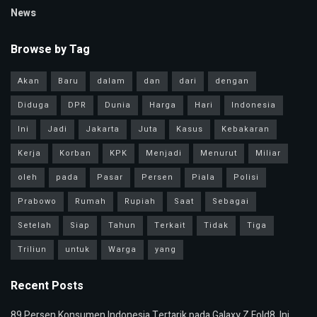
News
Browse by Tag
Akan
Baru
dalam
dan
dari
dengan
Diduga
DPR
Dunia
Harga
Hari
Indonesia
Ini
Jadi
Jakarta
Juta
Kasus
Kebakaran
Kerja
Korban
KPK
Menjadi
Menurut
Miliar
oleh
pada
Pasar
Persen
Piala
Polisi
Prabowo
Rumah
Rupiah
Saat
Sebagai
Setelah
Siap
Tahun
Terkait
Tidak
Tiga
Triliun
untuk
Warga
yang
Recent Posts
89 Persen Konsumen Indonesia Tertarik pada Galaxy Z Fold8, Ini