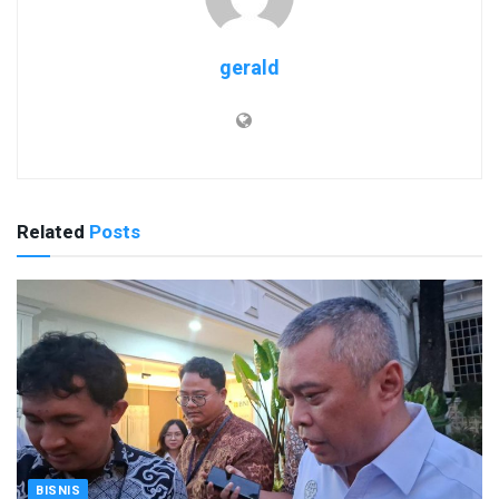
gerald
Related
Posts
BISNIS