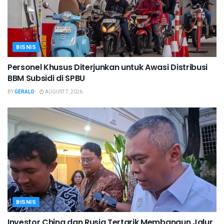
BISNIS
Personel Khusus Diterjunkan untuk Awasi Distribusi
BBM Subsidi di SPBU
BY
GERALD
AUGUST 7, 2026
BISNIS
Investor China dan Rusia Tertarik Membangun Jalur