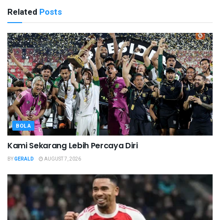
Related
Posts
BOLA
Kami Sekarang Lebih Percaya Diri
BY
GERALD
AUGUST 7, 2026