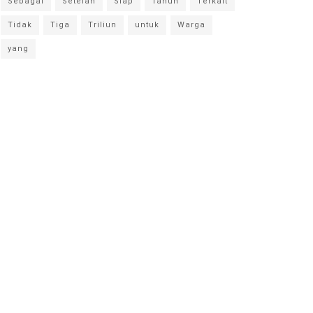
Sebagai
Setelah
Siap
Tahun
Terkait
Tidak
Tiga
Triliun
untuk
Warga
yang