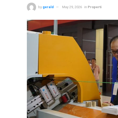
by
gerald
May 29, 2026
in
Properti