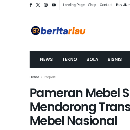
Landing Page
Shop
Contact
Buy JN
NEWS
TEKNO
BOLA
BISNIS
Home
Properti
Pameran Mebel S
Mendorong Transf
Mebel Nasional