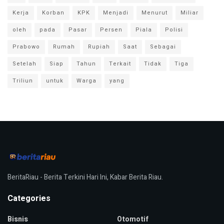
Kerja
Korban
KPK
Menjadi
Menurut
Miliar
oleh
pada
Pasar
Persen
Piala
Polisi
Prabowo
Rumah
Rupiah
Saat
Sebagai
Setelah
Siap
Tahun
Terkait
Tidak
Tiga
Triliun
untuk
Warga
yang
BeritaRiau - Berita Terkini Hari Ini, Kabar Berita Riau.
Categories
Bisnis
Otomotif