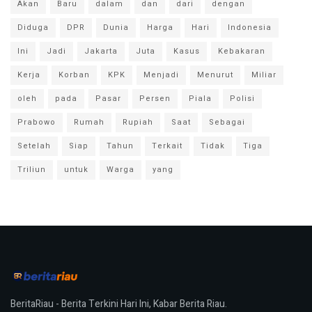
Akan
Baru
dalam
dan
dari
dengan
Diduga
DPR
Dunia
Harga
Hari
Indonesia
Ini
Jadi
Jakarta
Juta
Kasus
Kebakaran
Kerja
Korban
KPK
Menjadi
Menurut
Miliar
oleh
pada
Pasar
Persen
Piala
Polisi
Prabowo
Rumah
Rupiah
Saat
Sebagai
Setelah
Siap
Tahun
Terkait
Tidak
Tiga
Triliun
untuk
Warga
yang
BeritaRiau - Berita Terkini Hari Ini, Kabar Berita Riau.