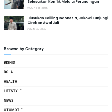
Selesaikan Konflik Melalui Perundingan
JUNE 15, 2026
Blusukan Keliling Indonesia, Jokowi Kunjungi
Cirebon Awal Juli
MAY 26, 2026
Browse by Category
BISNIS
BOLA
HEALTH
LIFESTYLE
NEWS
OTOMOTIF