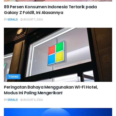
89 Persen Konsumen Indonesia Tertarik pada
Galaxy Z Fold8, Ini Alasannya
BY
GERALD
AUGUST 7, 2026
TEKNO
Peringatan Bahaya Menggunakan Wi-Fi Hotel,
Modus Ini Paling Mengerikan!
BY
GERALD
AUGUST 6, 2026