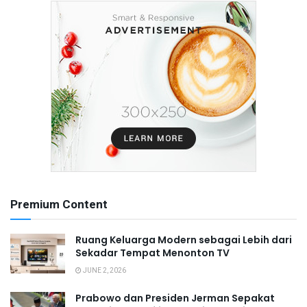
Premium Content
Ruang Keluarga Modern sebagai Lebih dari
Sekadar Tempat Menonton TV
JUNE 2, 2026
Prabowo dan Presiden Jerman Sepakat