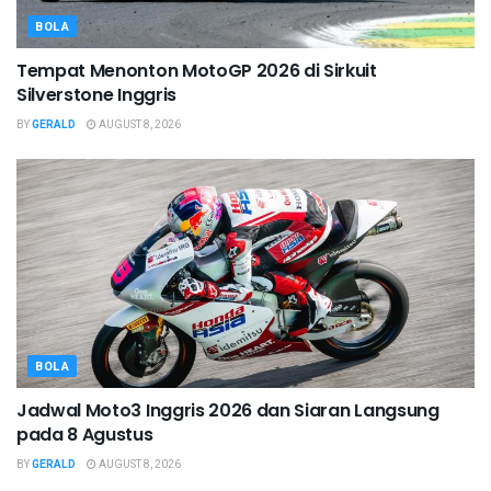
BOLA
Tempat Menonton MotoGP 2026 di Sirkuit
Silverstone Inggris
BY
GERALD
AUGUST 8, 2026
BOLA
Jadwal Moto3 Inggris 2026 dan Siaran Langsung
pada 8 Agustus
BY
GERALD
AUGUST 8, 2026