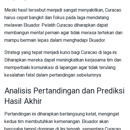
Meski hasil tersebut menjadi sangat menyakitkan, Curacao
harus cepat bangkit dan fokus pada laga mendatang
melawan Ekuador. Pelatih Curacao diharapkan dapat
membangun mental pemain agar tidak merasa tertekan dan
mampu bermain lepas dalam menghadapi Ekuador.
Strategi yang tepat menjadi kunci bagi Curacao di laga ini.
Diharapkan mereka dapat meningkatkan kerjasama tim dan
memperbaiki komunikasi di lapangan agar tidak terulang
kesalahan fatal dalam pertandingan sebelumnya.
Analisis Pertandingan dan Prediksi
Hasil Akhir
Pertandingan ini diharapkan berlangsung ketat, mengingat
kedua tim membutuhkan kemenangan. Ekuador akan
berusaha tampil dominan di lini tengah, sementara Curacao