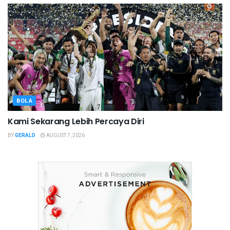
BOLA
Kami Sekarang Lebih Percaya Diri
BY
GERALD
AUGUST 7, 2026