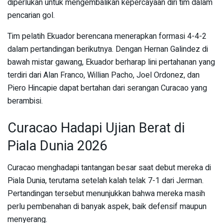
diperlukan untuk mengembalikan kepercayaan diri tim dalam
pencarian gol.
Tim pelatih Ekuador berencana menerapkan formasi 4-4-2
dalam pertandingan berikutnya. Dengan Hernan Galindez di
bawah mistar gawang, Ekuador berharap lini pertahanan yang
terdiri dari Alan Franco, Willian Pacho, Joel Ordonez, dan
Piero Hincapie dapat bertahan dari serangan Curacao yang
berambisi.
Curacao Hadapi Ujian Berat di
Piala Dunia 2026
Curacao menghadapi tantangan besar saat debut mereka di
Piala Dunia, terutama setelah kalah telak 7-1 dari Jerman.
Pertandingan tersebut menunjukkan bahwa mereka masih
perlu pembenahan di banyak aspek, baik defensif maupun
menyerang.