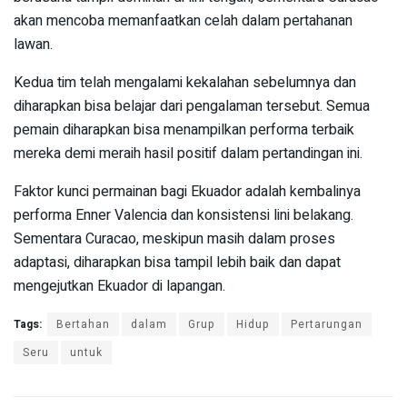
akan mencoba memanfaatkan celah dalam pertahanan
lawan.
Kedua tim telah mengalami kekalahan sebelumnya dan
diharapkan bisa belajar dari pengalaman tersebut. Semua
pemain diharapkan bisa menampilkan performa terbaik
mereka demi meraih hasil positif dalam pertandingan ini.
Faktor kunci permainan bagi Ekuador adalah kembalinya
performa Enner Valencia dan konsistensi lini belakang.
Sementara Curacao, meskipun masih dalam proses
adaptasi, diharapkan bisa tampil lebih baik dan dapat
mengejutkan Ekuador di lapangan.
Tags:
Bertahan
dalam
Grup
Hidup
Pertarungan
Seru
untuk