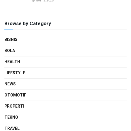
MAY 12, 2026
Browse by Category
BISNIS
BOLA
HEALTH
LIFESTYLE
NEWS
OTOMOTIF
PROPERTI
TEKNO
TRAVEL