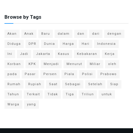
Browse by Tags
Akan
Anak
Baru
dalam
dan
dari
dengan
Diduga
DPR
Dunia
Harga
Hari
Indonesia
Ini
Jadi
Jakarta
Kasus
Kebakaran
Kerja
Korban
KPK
Menjadi
Menurut
Miliar
oleh
pada
Pasar
Persen
Piala
Polisi
Prabowo
Rumah
Rupiah
Saat
Sebagai
Setelah
Siap
Tahun
Terkait
Tidak
Tiga
Triliun
untuk
Warga
yang