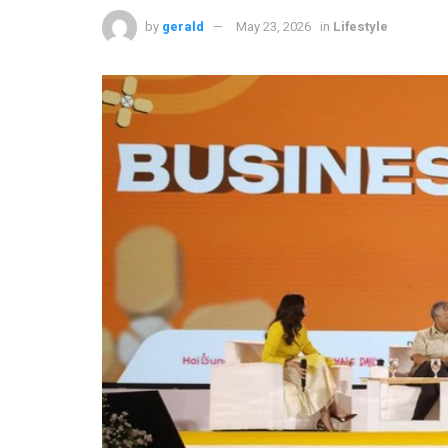
by
gerald
May 23, 2026
in
Lifestyle