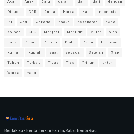
Akan
Anak
Baru
dalam
dan
dari
dengan
Diduga
DPR
Dunia
Harga
Hari
Indonesia
Ini
Jadi
Jakarta
Kasus
Kebakaran
Kerja
Korban
KPK
Menjadi
Menurut
Miliar
oleh
pada
Pasar
Persen
Piala
Polisi
Prabowo
Rumah
Rupiah
Saat
Sebagai
Setelah
Siap
Tahun
Terkait
Tidak
Tiga
Triliun
untuk
Warga
yang
BeritaRiau - Berita Terkini Hari Ini, Kabar Berita Riau.