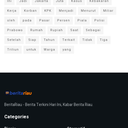
Ini
Jadi
Jakarta
Juta
Kasus
Kebakaran
Kerja
Korban
KPK
Menjadi
Menurut
Miliar
oleh
pada
Pasar
Persen
Piala
Polisi
Prabowo
Rumah
Rupiah
Saat
Sebagai
Setelah
Siap
Tahun
Terkait
Tidak
Tiga
Triliun
untuk
Warga
yang
BeritaRiau - Berita Terkini Hari Ini, Kabar Berita Riau.
Categories