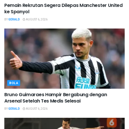
Pemain Rekrutan Segera Dilepas Manchester United
ke Spanyol
BY
GERALD
AUGUST 6, 2026
BOLA
Bruno Guimaraes Hampir Bergabung dengan
Arsenal Setelah Tes Medis Selesai
BY
GERALD
AUGUST 6, 2026