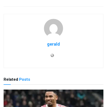
gerald
Related
Posts