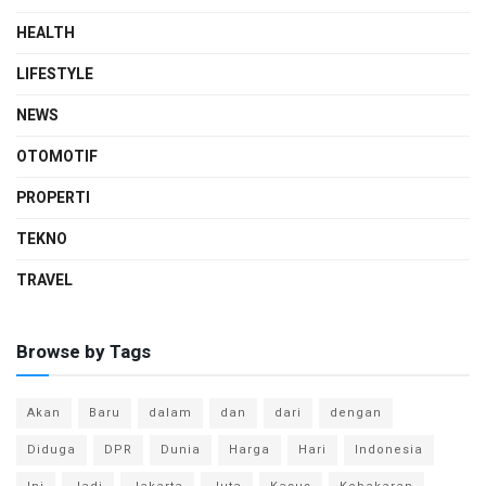
HEALTH
LIFESTYLE
NEWS
OTOMOTIF
PROPERTI
TEKNO
TRAVEL
Browse by Tags
Akan
Baru
dalam
dan
dari
dengan
Diduga
DPR
Dunia
Harga
Hari
Indonesia