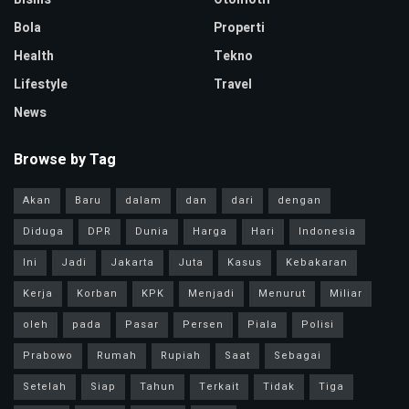
Bola
Properti
Health
Tekno
Lifestyle
Travel
News
Browse by Tag
Akan
Baru
dalam
dan
dari
dengan
Diduga
DPR
Dunia
Harga
Hari
Indonesia
Ini
Jadi
Jakarta
Juta
Kasus
Kebakaran
Kerja
Korban
KPK
Menjadi
Menurut
Miliar
oleh
pada
Pasar
Persen
Piala
Polisi
Prabowo
Rumah
Rupiah
Saat
Sebagai
Setelah
Siap
Tahun
Terkait
Tidak
Tiga