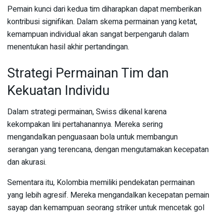
Pemain kunci dari kedua tim diharapkan dapat memberikan
kontribusi signifikan. Dalam skema permainan yang ketat,
kemampuan individual akan sangat berpengaruh dalam
menentukan hasil akhir pertandingan.
Strategi Permainan Tim dan
Kekuatan Individu
Dalam strategi permainan, Swiss dikenal karena
kekompakan lini pertahanannya. Mereka sering
mengandalkan penguasaan bola untuk membangun
serangan yang terencana, dengan mengutamakan kecepatan
dan akurasi.
Sementara itu, Kolombia memiliki pendekatan permainan
yang lebih agresif. Mereka mengandalkan kecepatan pemain
sayap dan kemampuan seorang striker untuk mencetak gol