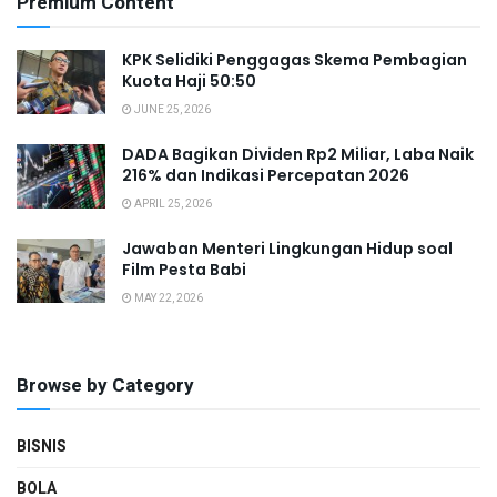
Premium Content
KPK Selidiki Penggagas Skema Pembagian
Kuota Haji 50:50
JUNE 25, 2026
DADA Bagikan Dividen Rp2 Miliar, Laba Naik
216% dan Indikasi Percepatan 2026
APRIL 25, 2026
Jawaban Menteri Lingkungan Hidup soal
Film Pesta Babi
MAY 22, 2026
Browse by Category
BISNIS
BOLA