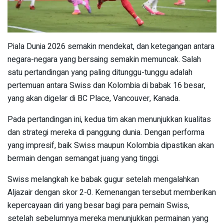
Piala Dunia 2026 semakin mendekat, dan ketegangan antara
negara-negara yang bersaing semakin memuncak. Salah
satu pertandingan yang paling ditunggu-tunggu adalah
pertemuan antara Swiss dan Kolombia di babak 16 besar,
yang akan digelar di BC Place, Vancouver, Kanada.
Pada pertandingan ini, kedua tim akan menunjukkan kualitas
dan strategi mereka di panggung dunia. Dengan performa
yang impresif, baik Swiss maupun Kolombia dipastikan akan
bermain dengan semangat juang yang tinggi.
Swiss melangkah ke babak gugur setelah mengalahkan
Aljazair dengan skor 2-0. Kemenangan tersebut memberikan
kepercayaan diri yang besar bagi para pemain Swiss,
setelah sebelumnya mereka menunjukkan permainan yang