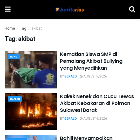
Home
Tag
akibat
Tag:
akibat
Kematian Siswa SMP di
NEWS
Pemalang Akibat Bullying
yang Menyedihkan
BY
GERALD
AUGUST 5, 2026
Kakek Nenek dan Cucu Tewas
HEALTH
Akibat Kebakaran di Polman
Sulawesi Barat
BY
GERALD
AUGUST 4, 2026
Bahlil Menyampaikan