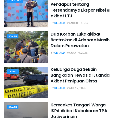
LIFESTYLE
Pendapat tentang
Tersendatnya Ekspor Nikel RI
akibat LTJ
BY
GERALD
AUGUST 4, 2026
Dua Korban Luka akibat
HEALTH
Bentrokan di Adonara Masih
Dalam Perawatan
BY
GERALD
JULY 19, 2026
Keluarga Duga Sekdin
TRAVEL
Bangkalan Tewas di Juanda
Akibat Penipuan Cinta
BY
GERALD
JULY 7, 2026
Kemenkes Tangani Warga
HEALTH
ISPA Akibat Kebakaran TPA
Jatiwaringin