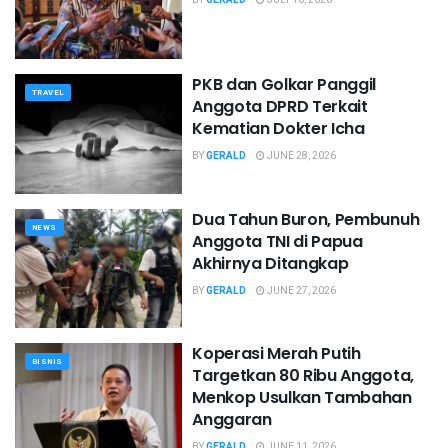
PKB dan Golkar Panggil
TRAVEL
Anggota DPRD Terkait
Kematian Dokter Icha
BY
GERALD
JUNE 28, 2026
Dua Tahun Buron, Pembunuh
NEWS
Anggota TNI di Papua
Akhirnya Ditangkap
BY
GERALD
JUNE 27, 2026
Koperasi Merah Putih
BISNIS
Targetkan 80 Ribu Anggota,
Menkop Usulkan Tambahan
Anggaran
BY
GERALD
JUNE 11, 2026