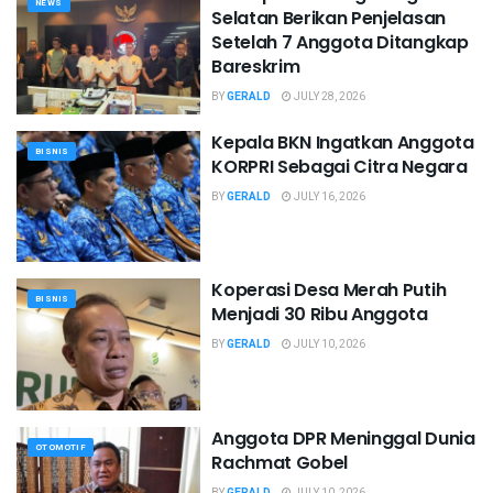
NEWS
Selatan Berikan Penjelasan
Setelah 7 Anggota Ditangkap
Bareskrim
BY
GERALD
JULY 28, 2026
Kepala BKN Ingatkan Anggota
BISNIS
KORPRI Sebagai Citra Negara
BY
GERALD
JULY 16, 2026
Koperasi Desa Merah Putih
BISNIS
Menjadi 30 Ribu Anggota
BY
GERALD
JULY 10, 2026
Anggota DPR Meninggal Dunia
OTOMOTIF
Rachmat Gobel
BY
GERALD
JULY 10, 2026