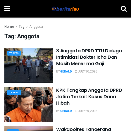
Home
Tag
Anggota
Tag:
Anggota
3 Anggota DPRD TTU Diduga
TRAVEL
Intimidasi Dokter Icha Dan
Masih Menerima Gaji
BY
GERALD
JULY 30, 2026
KPK Tangkap Anggota DPRD
TRAVEL
Jatim Terkait Kasus Dana
Hibah
BY
GERALD
JULY 28, 2026
Wakapolres Tangerang