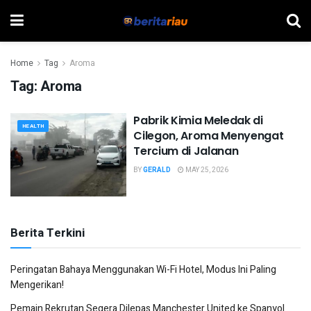
Home
Tag
Aroma
Tag:
Aroma
Pabrik Kimia Meledak di
HEALTH
Cilegon, Aroma Menyengat
Tercium di Jalanan
BY
GERALD
MAY 25, 2026
Berita Terkini
Peringatan Bahaya Menggunakan Wi-Fi Hotel, Modus Ini Paling
Mengerikan!
Pemain Rekrutan Segera Dilepas Manchester United ke Spanyol