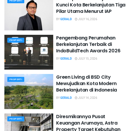
PROPERTI
Kunci Kota Berkelanjutan Tiga
Pilar Utama Menurut IAP
BY
GERALD
JULY 16, 2026
Pengembang Perumahan
PROPERTI
Berkelanjutan Terbaik di
IndoBuildTech Awards 2026
BY
GERALD
JULY 15, 2026
Green Living di BSD City
PROPERTI
Mewujudkan Kota Modern
Berkelanjutan di Indonesia
BY
GERALD
JULY 14, 2026
Diresmikannya Pusat
PROPERTI
Keuangan Arumaya, Astra
Property Target Kebutuhan