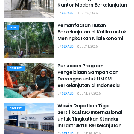
Kantor Modern Berkelanjutan
BY
GERALD
JULY 5, 2026
Pemanfaatan Hutan
NEWS
Berkelanjutan di Kaltim untuk
Meningkatkan Nilai Ekonomi
BY
GERALD
JULY 1, 2026
Perluasan Program
PROPERTI
Pengelolaan Sampah dan
Dorongan untuk UMKM
Berkelanjutan di Indonesia
BY
GERALD
JUNE 27, 2026
Wavin Dapatkan Tiga
PROPERTI
Sertifikasi ISO Internasional
untuk Tingkatkan Standar
Infrastruktur Berkelanjutan
BY
GERALD
JUNE 18, 2026