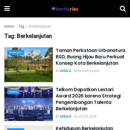
Home
Tag
Berkelanjutan
Tag:
Berkelanjutan
Taman Perkotaan Urbanatura
PROPERTI
BSD, Ruang Hijau Baru Perkuat
Konsep Kota Berkelanjutan
BY
GERALD
AUGUST 6, 2026
Telkom Dapatkan Lestari
TEKNO
Award 2026 karena Strategi
Pengembangan Talenta
Berkelanjutan
BY
GERALD
JULY 29, 2026
Kehidupan Berkelanjutan