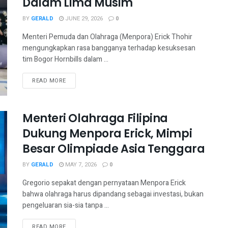
Dalam Lima Musim
BY
GERALD
JUNE 29, 2026
0
Menteri Pemuda dan Olahraga (Menpora) Erick Thohir
mengungkapkan rasa bangganya terhadap kesuksesan
tim Bogor Hornbills dalam ...
READ MORE
Menteri Olahraga Filipina
Dukung Menpora Erick, Mimpi
Besar Olimpiade Asia Tenggara
BY
GERALD
MAY 7, 2026
0
Gregorio sepakat dengan pernyataan Menpora Erick
bahwa olahraga harus dipandang sebagai investasi, bukan
pengeluaran sia-sia tanpa ...
READ MORE