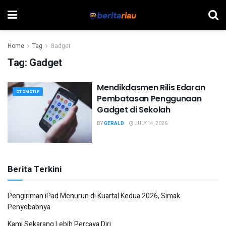
Home
Tag
Gadget
Tag:
Gadget
Mendikdasmen Rilis Edaran
OTOMOTIF
Pembatasan Penggunaan
Gadget di Sekolah
BY
GERALD
JULY 14, 2026
Berita Terkini
Pengiriman iPad Menurun di Kuartal Kedua 2026, Simak
Penyebabnya
Kami Sekarang Lebih Percaya Diri