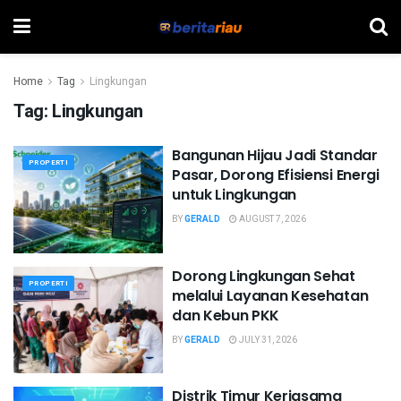
Home
Tag
Lingkungan
Tag:
Lingkungan
Bangunan Hijau Jadi Standar
PROPERTI
Pasar, Dorong Efisiensi Energi
untuk Lingkungan
BY
GERALD
AUGUST 7, 2026
Dorong Lingkungan Sehat
PROPERTI
melalui Layanan Kesehatan
dan Kebun PKK
BY
GERALD
JULY 31, 2026
Distrik Timur Kerjasama