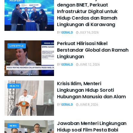
PROPERTI
dengan BNET, Perkuat
Infrastruktur Digital untuk
Hidup Cerdas dan Ramah
Lingkungan di Karawang
BY
GERALD
JULY 16, 2026
Perkuat Hilirisasi Nikel
LIFESTYLE
Berstandar Global dan Ramah
Lingkungan
BY
GERALD
JUNE 12, 2026
Krisis Iklim, Menteri
HEALTH
Lingkungan Hidup Soroti
Hubungan Manusia dan Alam
BY
GERALD
JUNE 8, 2026
Jawaban Menteri Lingkungan
NEWS
Hidup soal Film Pesta Babi