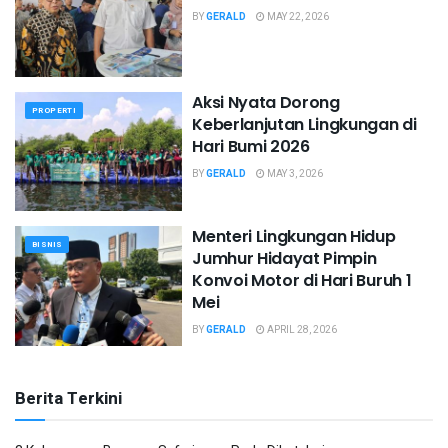
BY
GERALD
MAY 22, 2026
Aksi Nyata Dorong
PROPERTI
Keberlanjutan Lingkungan di
Hari Bumi 2026
BY
GERALD
MAY 3, 2026
Menteri Lingkungan Hidup
BISNIS
Jumhur Hidayat Pimpin
Konvoi Motor di Hari Buruh 1
Mei
BY
GERALD
APRIL 28, 2026
Berita Terkini