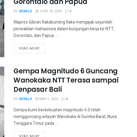
Gorontalo dan Papua
BY
GERALD
JUNE 18, 2026
0
Wapres Gibran Rakabuming Raka mengajak sejumlah
perwakilan mahasiswa dalam kunjungan kerja ke NTT,
Gorontalo, dan Papua. ...
READ MORE
Gempa Magnitudo 6 Guncang
Wanokaka NTT Terasa sampai
Denpasar Bali
BY
GERALD
MAY 5, 2026
0
Gempa bumi berkekuatan magnitudo 6.0 telah
mengguncang wilayah Wanokaka di Sumba Barat, Nusa
Tenggara Timur pada ...
READ MORE