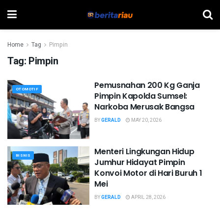
Home
Tag
Pimpin
Tag:
Pimpin
Pemusnahan 200 Kg Ganja
OTOMOTIF
Pimpin Kapolda Sumsel:
Narkoba Merusak Bangsa
BY
GERALD
MAY 20, 2026
Menteri Lingkungan Hidup
BISNIS
Jumhur Hidayat Pimpin
Konvoi Motor di Hari Buruh 1
Mei
BY
GERALD
APRIL 28, 2026