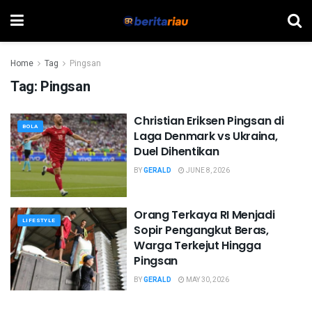
Home
Tag
Pingsan
Tag:
Pingsan
Christian Eriksen Pingsan di
BOLA
Laga Denmark vs Ukraina,
Duel Dihentikan
BY
GERALD
JUNE 8, 2026
Orang Terkaya RI Menjadi
LIFESTYLE
Sopir Pengangkut Beras,
Warga Terkejut Hingga
Pingsan
BY
GERALD
MAY 30, 2026