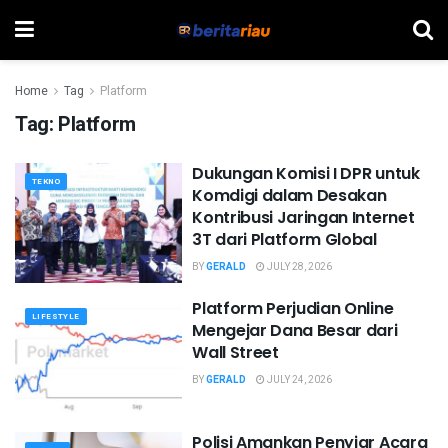
Home
Tag
Platform
Tag:
Platform
Dukungan Komisi I DPR untuk
TEKNO
Komdigi dalam Desakan
Kontribusi Jaringan Internet
3T dari Platform Global
BY
GERALD
JULY 28, 2026
Platform Perjudian Online
LIFESTYLE
Mengejar Dana Besar dari
Wall Street
BY
GERALD
JULY 24, 2026
Polisi Amankan Penyiar Acara