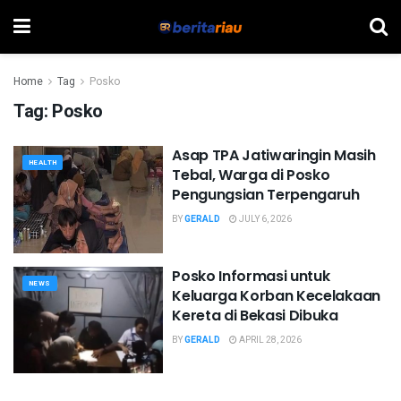
Home
Tag
Posko
Tag:
Posko
Asap TPA Jatiwaringin Masih
HEALTH
Tebal, Warga di Posko
Pengungsian Terpengaruh
BY
GERALD
JULY 6, 2026
Posko Informasi untuk
NEWS
Keluarga Korban Kecelakaan
Kereta di Bekasi Dibuka
BY
GERALD
APRIL 28, 2026