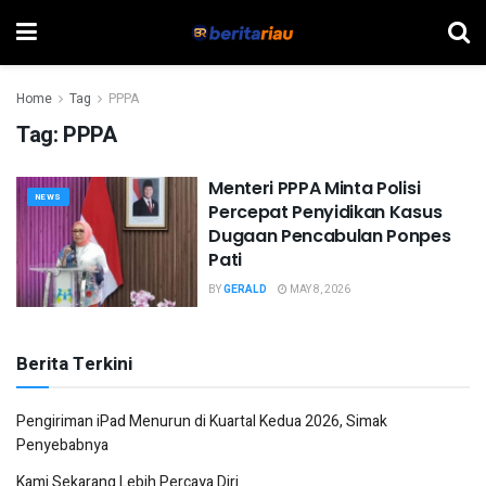
Home
Tag
PPPA
Tag:
PPPA
Menteri PPPA Minta Polisi
NEWS
Percepat Penyidikan Kasus
Dugaan Pencabulan Ponpes
Pati
BY
GERALD
MAY 8, 2026
Berita Terkini
Pengiriman iPad Menurun di Kuartal Kedua 2026, Simak
Penyebabnya
Kami Sekarang Lebih Percaya Diri