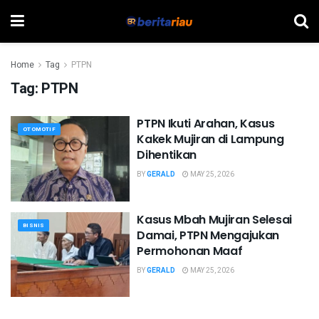
Home
Tag
PTPN
Tag:
PTPN
PTPN Ikuti Arahan, Kasus
OTOMOTIF
Kakek Mujiran di Lampung
Dihentikan
BY
GERALD
MAY 25, 2026
Kasus Mbah Mujiran Selesai
BISNIS
Damai, PTPN Mengajukan
Permohonan Maaf
BY
GERALD
MAY 25, 2026