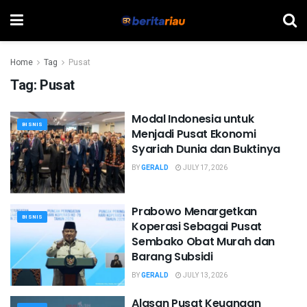
Home
Tag
Pusat
Tag:
Pusat
Modal Indonesia untuk
BISNIS
Menjadi Pusat Ekonomi
Syariah Dunia dan Buktinya
BY
GERALD
JULY 17, 2026
Prabowo Menargetkan
BISNIS
Koperasi Sebagai Pusat
Sembako Obat Murah dan
Barang Subsidi
BY
GERALD
JULY 13, 2026
Alasan Pusat Keuangan