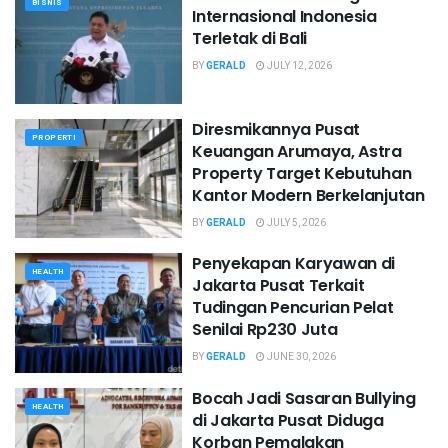
BISNIS
Internasional Indonesia
Terletak di Bali
BY
GERALD
JULY 12, 2026
Diresmikannya Pusat
PROPERTI
Keuangan Arumaya, Astra
Property Target Kebutuhan
Kantor Modern Berkelanjutan
BY
GERALD
JULY 5, 2026
Penyekapan Karyawan di
HEALTH
Jakarta Pusat Terkait
Tudingan Pencurian Pelat
Senilai Rp230 Juta
BY
GERALD
JUNE 30, 2026
Bocah Jadi Sasaran Bullying
HEALTH
di Jakarta Pusat Diduga
Korban Pemalakan