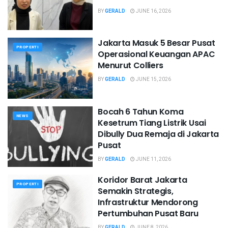
BY
GERALD
JUNE 16, 2026
Jakarta Masuk 5 Besar Pusat
PROPERTI
Operasional Keuangan APAC
Menurut Colliers
BY
GERALD
JUNE 15, 2026
Bocah 6 Tahun Koma
NEWS
Kesetrum Tiang Listrik Usai
Dibully Dua Remaja di Jakarta
Pusat
BY
GERALD
JUNE 11, 2026
Koridor Barat Jakarta
PROPERTI
Semakin Strategis,
Infrastruktur Mendorong
Pertumbuhan Pusat Baru
BY
GERALD
JUNE 8, 2026