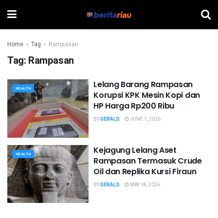
Home
Tag
Rampasan
Tag:
Rampasan
Lelang Barang Rampasan
HEALTH
Korupsi KPK Mesin Kopi dan
HP Harga Rp200 Ribu
BY
GERALD
JUNE 7, 2026
Kejagung Lelang Aset
HEALTH
Rampasan Termasuk Crude
Oil dan Replika Kursi Firaun
BY
GERALD
MAY 18, 2026